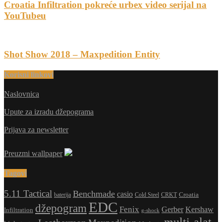
Croatia Infiltration pokreće urbex video serijal na
YouTubeu
Shot Show 2018 – Maxpedition Entity
Korisni linkovi
Naslovnica
Upute za izradu džepograma
Prijava za newsletter
Preuzmi wallpaper
Tagovi
5.11 Tactical
Benchmade
casio
Croatia
CRKT
baterija
Cold Steel
EDC
džepogram
Fenix
Gerber
Kershaw
Infiltration
g-shock
multi-alat