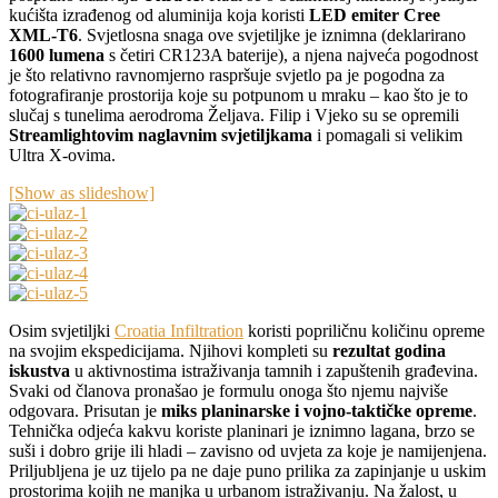
kućišta izrađenog od aluminija koja koristi
LED emiter Cree
XML-T6
. Svjetlosna snaga ove svjetiljke je iznimna (deklarirano
1600 lumena
s četiri CR123A baterije), a njena najveća pogodnost
je što relativno ravnomjerno raspršuje svjetlo pa je pogodna za
fotografiranje prostorija koje su potpunom u mraku – kao što je to
slučaj s tunelima aerodroma Željava. Filip i Vjeko su se opremili
Streamlightovim naglavnim svjetiljkama
i pomagali si velikim
Ultra X-ovima.
[Show as slideshow]
Osim svjetiljki
Croatia Infiltration
koristi popriličnu količinu opreme
na svojim ekspedicijama. Njihovi kompleti su
rezultat godina
iskustva
u aktivnostima istraživanja tamnih i zapuštenih građevina.
Svaki od članova pronašao je formulu onoga što njemu najviše
odgovara. Prisutan je
miks planinarske i vojno-taktičke opreme
.
Tehnička odjeća kakvu koriste planinari je iznimno lagana, brzo se
suši i dobro grije ili hladi – zavisno od uvjeta za koje je namijenjena.
Priljubljena je uz tijelo pa ne daje puno prilika za zapinjanje u uskim
prostorima kojih ne manjka u urbanom istraživanju. Na žalost, u