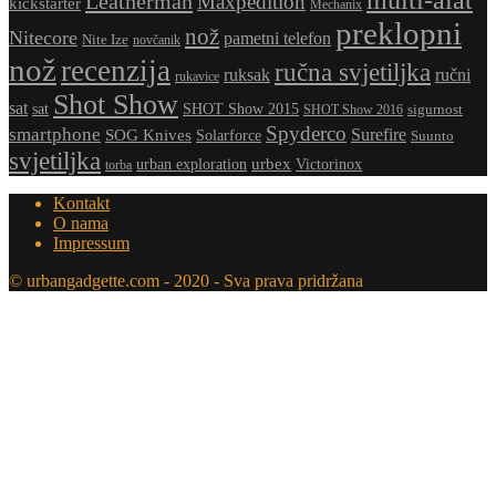
Leatherman
Maxpedition
kickstarter
Mechanix
preklopni
nož
Nitecore
pametni telefon
Nite Ize
novčanik
nož
recenzija
ručna svjetiljka
ruksak
ručni
rukavice
Shot Show
sat
sat
SHOT Show 2015
sigurnost
SHOT Show 2016
Spyderco
smartphone
Surefire
SOG Knives
Solarforce
Suunto
svjetiljka
urbex
urban exploration
Victorinox
torba
Kontakt
O nama
Impressum
© urbangadgette.com - 2020 - Sva prava pridržana