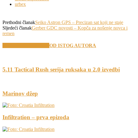
urbex
Prethodni članak
Seiko Astron GPS – Precizan sat koji ne staje
Sljedeći članak
Gerber GDC novosti – Kopča za nošenje novca i
remen
VEZANI TEKSTOVI
OD ISTOG AUTORA
5.11 Tactical Rush serija ruksaka u 2.0 izvedbi
Marinov džep
Infiltration – prva epizoda