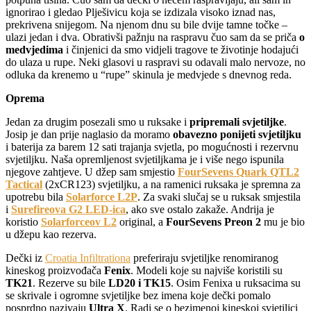
ignorirao i gledao Plješivicu koja se izdizala visoko iznad nas,
prekrivena snijegom. Na njenom dnu su bile dvije tamne točke –
ulazi jedan i dva. Obrativši pažnju na raspravu čuo sam da se priča
o
medvjedima
i činjenici da smo vidjeli tragove te životinje hodajući
do ulaza u rupe. Neki glasovi u raspravi su odavali malo nervoze, no
odluka da krenemo u “rupe” skinula je medvjede s dnevnog reda.
Oprema
Jedan za drugim posezali smo u ruksake i
pripremali svjetiljke
.
Josip je dan prije naglasio da moramo
obavezno ponijeti svjetiljku
i baterija za barem 12 sati trajanja svjetla, po mogućnosti i rezervnu
svjetiljku. Naša opremljenost svjetiljkama je i više nego ispunila
njegove zahtjeve. U džep sam smjestio
FourSevens Quark QTL2
Tactical
(2xCR123) svjetiljku, a na ramenici ruksaka je spremna za
upotrebu bila
Solarforce L2P
. Za svaki slučaj se u ruksak smjestila
i
Surefireova G2 LED-ica
, ako sve ostalo zakaže. Andrija je
koristio
Solarforceov L2
original, a
FourSevens Preon 2
mu je bio
u džepu kao rezerva.
Dečki iz
Croatia Infiltrationa
preferiraju svjetiljke renomiranog
kineskog proizvođača
Fenix
. Modeli koje su najviše koristili su
TK21
. Rezerve su bile
LD20 i TK15
. Osim Fenixa u ruksacima su
se skrivale i ogromne svjetiljke bez imena koje dečki pomalo
posprdno nazivaju
Ultra X
. Radi se o bezimenoj kineskoj svjetiljci