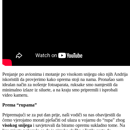
Penjanje po avionima i motanje po visokom snijegu oko njih Andrija
iskoristili da provjerimo kako oprema stoji na nama. Pronašao sam
idealan način za nošenje fotoaparata, ruksake smo namjestili da
minimalno izlaze iz siluete, a na kraju smo pripremili i isprobali
video kameru.
Prema “rupama”
Pripremajući se za put dan prije, naši vodiči su nas obavijestili da
ćemo vjerojatno morati pješačiti od ulaza u vojarnu do “rupa” zbog
visokog snijega
i savjetovali da biramo opremu sukladno tome. Na