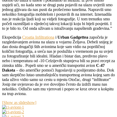
odemo do ulaza u tunele i pokušamo ih istražiti. Iz prve nismo
uspjeli ući, no kada smo se drugi puta pojavili na ulazu uvjerili smo
jednog gljivara da nas pusti da prošećemo tunelima. Napravili smo
nekoliko fotografija mobitelom i postavili ih na internet. Iznenadila
nas je reakcija ljudi koji su vidjeli fotografije. U tom trenutku smo
počeli razmišljati o sljedećoj takvoj lokaciji koju bi htjeli posjetiti. I
to je bilo to. Od onda uživam u istraživanju napuštenih građevina.”
Ekspedicija
Croatia Infiltrationa
i
Urban Gadgettea
započela je
razgledavanjem aviona na ulazu u vojarnu Željava. Debeli snijeg je
dao dosta drugačiji štih avionima koje sam vidio na popriličnoj
količini fotografija, a sreća nas je poslužila s vremenom pa su uvjeti
za fotografiranje bili idealni. Hladan i bistar dan, predivno plavo
nebo i temperatura od -10 Celzijevih stupnjeva bili su pravi recept za
zimsku idilu . Popeli smo se u američki transportni avion
C-47
Dakota
– dio američke pomoći Jugoslaviji u poslijeratno doba. Dok
sam skeptično lutao unutrašnjošću transportnog aviona kojeg sam do
tada uživo vidio samo uz cestu u mjestu Otočac, drugi “infiltrator”
Josip me uvjeravao da je sve dovoljno čvrsto da izdrži masu nas
nekoliko. Odlučio sam mu vjerovati i popeo se kroz otvor u kokpitu
na trup aviona.
[Show as slideshow]