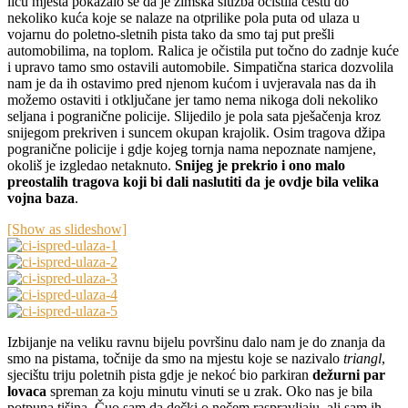
licu mjesta pokazalo se da je zimska služba očistila cestu do
nekoliko kuća koje se nalaze na otprilike pola puta od ulaza u
vojarnu do poletno-sletnih pista tako da smo taj put prešli
automobilima, na toplom. Ralica je očistila put točno do zadnje kuće
i upravo tamo smo ostavili automobile. Simpatična starica dozvolila
nam je da ih ostavimo pred njenom kućom i uvjeravala nas da ih
možemo ostaviti i otključane jer tamo nema nikoga doli nekoliko
seljana i pogranične policije. Slijedilo je pola sata pješačenja kroz
snijegom prekriven i suncem okupan krajolik. Osim tragova džipa
pogranične policije i gdje kojeg tornja nama nepoznate namjene,
okoliš je izgledao netaknuto.
Snijeg je prekrio i ono malo
preostalih tragova koji bi dali naslutiti da je ovdje bila velika
vojna baza
.
[Show as slideshow]
Izbijanje na veliku ravnu bijelu površinu dalo nam je do znanja da
smo na pistama, točnije da smo na mjestu koje se nazivalo
triangl
,
sjecištu triju poletnih pista gdje je nekoć bio parkiran
dežurni par
lovaca
spreman za koju minutu vinuti se u zrak. Oko nas je bila
potpuna tišina. Čuo sam da dečki o nečem raspravljaju, ali sam ih