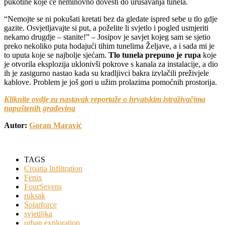
pukotine koje će neminovno dovesti do urušavanja tunela.
“Nemojte se ni pokušati kretati bez da gledate ispred sebe u tlo gdje
gazite. Osvjetljavajte si put, a poželite li svjetlo i pogled usmjeriti
nekamo drugdje – stanite!” – Josipov je savjet kojeg sam se sjetio
preko nekoliko puta hodajući tihim tunelima Željave, a i sada mi je
to uputa koje se najbolje sjećam.
Tlo tunela prepuno je rupa
koje
je otvorila eksplozija uklonivši pokrove s kanala za instalacije, a dio
ih je zasigurno nastao kada su kradljivci bakra izvlačili preživjele
kablove. Problem je još gori u užim prolazima pomoćnih prostorija.
Kliknite ovdje za nastavak reportaže o hrvatskim istraživačima
napuštenih građevina
Autor:
Goran Maravić
TAGS
Croatia Infiltration
Fenix
FourSevens
ruksak
Solarforce
svjetiljka
urban exploration