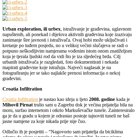
Urban exploration, ili urbex
, istraživanje je građevina, uglavnom
napuštenih, ali ponekad i dijelova aktivnih građevina koje izazivaju
zanimanje šire javnosti i istraživača. Ovaj hobi može uključivati i
kretanje po tuđem posjedu, no u velikoj većini slučajeva se radi o
potpuno neškodljivim namjerama vođenim istom onom znatiželjom
koja je tjerala ljudski rod da vidi što je iza sljedećeg brda. Cilj
urbanih istraživača je razgledati, foto dokumentirati i nekada
mapirati građevine koje istražuju. Najveći naglasak je na
fotografiranju jer se tako najlakše prenosi informacija o nekoj
građevini.
Croatia Infiltration
Croatia Infiltration
je nastao kao ideja u ljeto
2008. godine
kada je
Mihovil Pirnat
trulio sam u Zagrebu dok je većina prijatelja bila na
moru, surfao internetom i otkrio Markuševačke tunele. Zainteresiralo
ga je da u gradu u kojem je odrastao postoje tajnoviti tuneli ne baš
jasne namjene za koje nikada prije nije čuo.
Odlučio ih je posjetiti – “Nagovorio sam prijatelja da biciklima