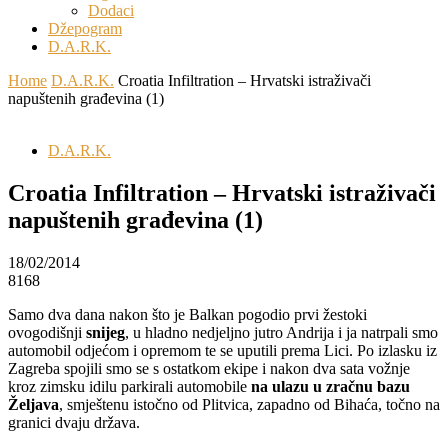
Dodaci
Džepogram
D.A.R.K.
Home
D.A.R.K.
Croatia Infiltration – Hrvatski istraživači
napuštenih građevina (1)
D.A.R.K.
Croatia Infiltration – Hrvatski istraživači
napuštenih građevina (1)
18/02/2014
8168
Samo dva dana nakon što je Balkan pogodio prvi žestoki
ovogodišnji
snijeg
, u hladno nedjeljno jutro Andrija i ja natrpali smo
automobil odjećom i opremom te se uputili prema Lici. Po izlasku iz
Zagreba spojili smo se s ostatkom ekipe i nakon dva sata vožnje
kroz zimsku idilu parkirali automobile
na ulazu u zračnu bazu
Željava
, smještenu istočno od Plitvica, zapadno od Bihaća, točno na
granici dvaju država.