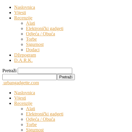
Naslovnica
Vijesti
Recenzije
Alati
Elektronički gadgeti
Odjeća / Obuća
Torbe
Sigurnost
Dodaci
Džepogram
D.A.R.K.
Pretraži
urbangadgette.com
Naslovnica
Vijesti
Recenzije
Alati
Elektronički gadgeti
Odjeća / Obuća
Torbe
Sigurnost