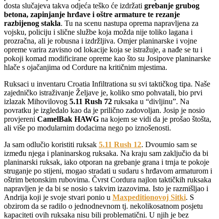
dosta slučajeva takva odjeća teško će izdržati
grebanje grubog
betona, zapinjanje hrđave i oštre armature te rezanje
razbijenog stakla
. Tu na scenu nastupa oprema napravljena za
vojsku, policiju i slične službe koja možda nije toliko lagana i
prozračna, ali je robusna i izdržljiva. Omjer planinarske i vojne
opreme varira zavisno od lokacije koja se istražuje, a nađe se tu i
pokoji komad modificirane opreme kao što su Josipove planinarske
hlače s ojačanjima od Cordure na kritičnim mjestima.
Ruksaci u inventaru Croatia Infiltrationa su svi taktičkog tipa. Naše
zajedničko istraživanje Željave je, koliko smo pohvatali, bio prvi
izlazak Mihovilovog
5.11 Rush 72
ruksaka u “divljinu”. Na
povratku je izgledalo kao da je prilično zadovoljan. Josip je nosio
provjereni
CamelBak HAWG
na kojem se vidi da je prošao štošta,
ali više po modularnim dodacima nego po iznošenosti.
Ja sam odlučio koristiti ruksak
5.11 Rush 12
. Dvoumio sam se
između njega i planinarskog ruksaka. Na kraju sam zaključio da bi
planinarski ruksak, iako otporan na grebanje grana i trnja te pokoje
struganje po stijeni, mogao stradati u sudaru s hrđavom armaturom i
oštrim betonskim rubovima. Čvrst Cordura najlon taktičkih ruksaka
napravljen je da bi se nosio s takvim izazovima. Isto je razmišljao i
Andrija koji je svoje stvari ponio u
Maxpeditionovoj Sitki
. S
obzirom da se radilo o jednodnevnom tj. nekolikosatnom posjetu
kapaciteti ovih ruksaka nisu bili problematični. U njih je bez