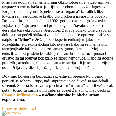
Prije više godina na internetu sam otkrio fotografije, video snimke i
rasprave o tom nekada najtajnijem aerodromu u bivšoj Jugoslaviji.
Brojne urbane legende isprele su se o “rupama” iz kojih izlijeću
lovci, a sam aerodrom je kratko bio u fokusu javnosti na početku
Domovinskog rata; međutim 1992. godine ostaci jugoslavenske
vojske napuštaju aerodrom i pri tome ga uništavaju s nekoliko
desetaka tona eksploziva. Aerodrom Željava polako tone u zaborav
dok ga nisu počeli obilaziti znatiželjnici, doduše oprezno – tabla s
natpisom
“Mine”
reže želju za eksperimentiranjem jako brzo.
Posjetitelja je tijekom godina bilo sve više kako su se internetom
razmjenjivale informacije o zonama sigurnog kretanja. Moj
entuzijazam za posjetu je slabio jer nisam htio ići sam, a pronaći
društvo za taj pothvat pokazalo se skoro nemoguće. Kako su godine
prolazile, aerodrom je bio sve manja misterija, ali je nekako uvijek
ostala želja za vidjeti taj inženjerski pothvat svojim očima.
Dok smo kolega i ja bezbrižno razvrstavali opremu koju ćemo
ponijeti sa sobom u rupe, naši suputnici i vodiči već su nas čekali
spremni. S dosta iskustva na plećima – u “rupama” su bili već 20-ak
puta – točno su znali što im treba za posjet Željavi. Oni su dečki iz
Croatia Infiltrationa
– tročlane skupine ljubitelja urban
explorationa
.
[Show as slideshow]