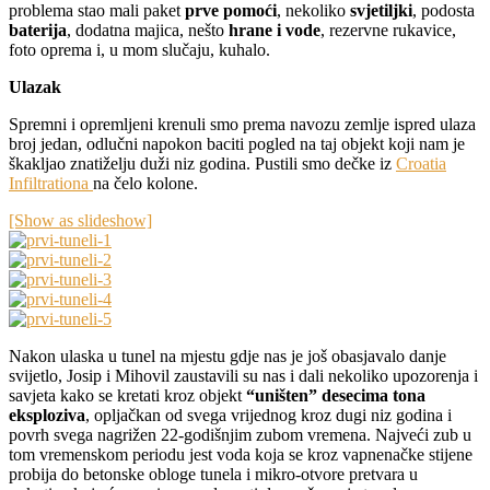
problema stao mali paket
prve pomoći
, nekoliko
svjetiljki
, podosta
baterija
, dodatna majica, nešto
hrane i vode
, rezervne rukavice,
foto oprema i, u mom slučaju, kuhalo.
Ulazak
Spremni i opremljeni krenuli smo prema navozu zemlje ispred ulaza
broj jedan, odlučni napokon baciti pogled na taj objekt koji nam je
škakljao znatiželju duži niz godina. Pustili smo dečke iz
Croatia
Infiltrationa
na čelo kolone.
[Show as slideshow]
Nakon ulaska u tunel na mjestu gdje nas je još obasjavalo danje
svijetlo, Josip i Mihovil zaustavili su nas i dali nekoliko upozorenja i
savjeta kako se kretati kroz objekt
“uništen” desecima tona
eksploziva
, opljačkan od svega vrijednog kroz dugi niz godina i
povrh svega nagrižen 22-godišnjim zubom vremena. Najveći zub u
tom vremenskom periodu jest voda koja se kroz vapnenačke stijene
probija do betonske obloge tunela i mikro-otvore pretvara u