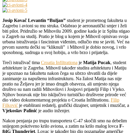
Josip Kovač Levantin “Buljan”
student je prometnog fakulteta u
Zagrebu i avioni su mu struka. Odabrao je aeronautički smjer i želi
biti pilot. Pridružio se Mihovilu 2009. godine kada je iz Splita stigao
u Zagreb na studij. Pratio je blog u kojem je Mihovil opisivao svoja
urbana istraživanja i fasciniran viđenim, odlučio mu se javiti. Već na
prvom susretu dečki su “kliknuli” i Mihovil je dobio novog, i vrlo
sposobnog, sudruga u svoj hobiju, a vrlo brzo i prijatelja.
Treći istraživač tima
Croatia Infiltrationa
je
Matija Pucak
, student
arhitekture iz Zagreba. Mihovil također studira arhitekturu i Matiju
je upoznao na fakultetu nakon čega su ubrzo shvatili da dijele
zanimanje za napuštenu infrastrukturu. Na žalost Matija nas nije
pratio na Željavu jer je imao drugih obaveza, ali umjesto njega
društvo su nam radili Mihovilovi i Josipovi prijatelji Filip i Vjeko.
Njihov boravak nije bio isključivo turističko društvene prirode već
dio video dokumentarnog projekta o Croatia Infiltrationu.
Filip
Filković
je etablirani redatelj, grafički dizajner, umjetnik i muzičar, a
Vjekoslav Palinić
je audio inženjer.
Nakon penjanja po trupu transportera C-47 skočili smo na debelim
snijegom pokriveno krilo aviona, a zatim na krilo malog lovca
F-
84G Thunderjet
. Lovac je također bio dio pozamašne američke