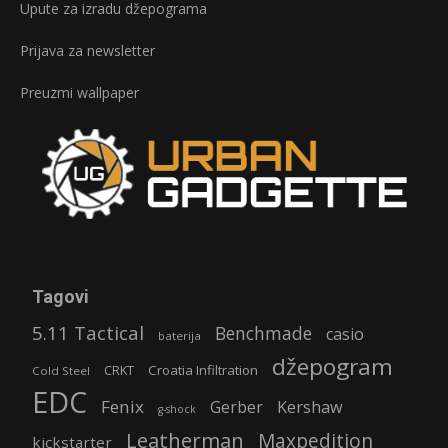
Upute za izradu džepograma
Prijava za newsletter
Preuzmi wallpaper
Tagovi
5.11 Tactical
Benchmade
casio
baterija
džepogram
Croatia Infiltration
CRKT
Cold Steel
EDC
Fenix
Gerber
Kershaw
g-shock
Leatherman
Maxpedition
kickstarter