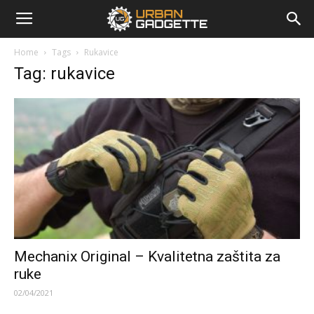
urbangadgette.com
Home
Tags
Rukavice
Tag: rukavice
Mechanix Original – Kvalitetna zaštita za
ruke
02/04/2021