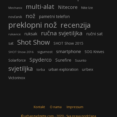
multi-alat
Nitecore
Nite Ize
Mechanix
nož
pametni telefon
novčanik
preklopni nož
recenzija
ručna svjetiljka
ruksak
ručni sat
rukavice
Shot Show
sat
SHOT Show 2015
smartphone
SOG Knives
sigurnost
SHOT Show 2016
Spyderco
Surefire
Solarforce
Suunto
svjetiljka
urbex
urban exploration
torba
Victorinox
Kontakt
O nama
Impressum
© urbangadgette.com - 2020 - Sva prava pridržana