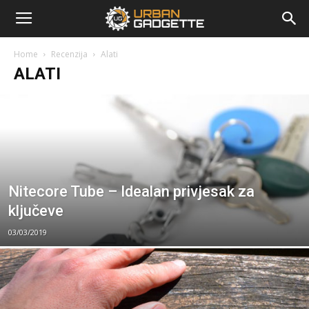
urbangadgette.com
Home
Recenzija
Alati
ALATI
Nitecore Tube – Idealan privjesak za
ključeve
03/03/2019