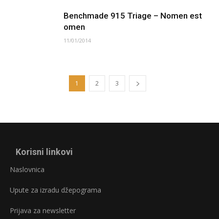
Benchmade 915 Triage – Nomen est
omen
11/01/2014
1
2
3
Korisni linkovi
Naslovnica
Upute za izradu džepograma
Prijava za newsletter