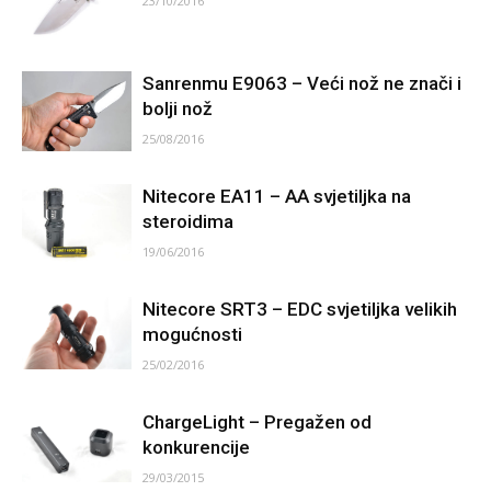
23/10/2016
Sanrenmu E9063 – Veći nož ne znači i
bolji nož
25/08/2016
Nitecore EA11 – AA svjetiljka na
steroidima
19/06/2016
Nitecore SRT3 – EDC svjetiljka velikih
mogućnosti
25/02/2016
ChargeLight – Pregažen od
konkurencije
29/03/2015