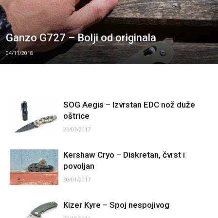
Ganzo G727 – Bolji od originala
04/11/2018
SOG Aegis – Izvrstan EDC nož duže
oštrice
26/03/2017
Kershaw Cryo – Diskretan, čvrst i
povoljan
30/01/2017
Kizer Kyre – Spoj nespojivog