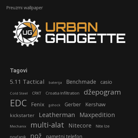
Preuzmi wallpaper
Tagovi
5.11 Tactical
Benchmade
casio
baterija
džepogram
Croatia Infiltration
CRKT
Cold Steel
EDC
Fenix
Gerber
Kershaw
g-shock
Leatherman
Maxpedition
kickstarter
multi-alat
Nitecore
Nite Ize
Mechanix
nož
pametni telefon
novčanik