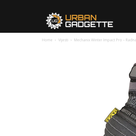
urbangad
Home
Vijesti
Mechanix Winter Impact Pro – Radna