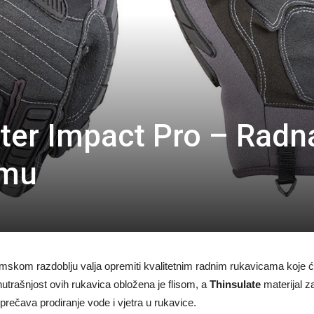
ter Impact Pro – Radn
imu
skom razdoblju valja opremiti kvalitetnim radnim rukavicama koje će
utrašnjost ovih rukavica obložena je flisom, a
Thinsulate
materijal z
sprečava prodiranje vode i vjetra u rukavice.