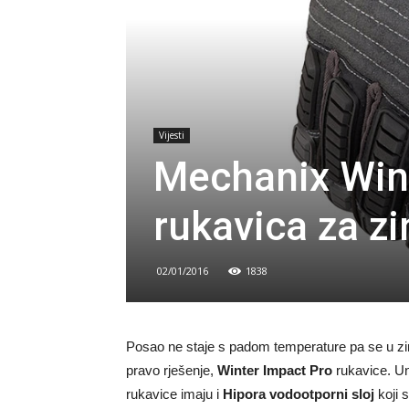
Vijesti
Mechanix Win
rukavica za z
02/01/2016
1838
Posao ne staje s padom temperature pa se u zim
pravo rješenje,
Winter Impact Pro
rukavice. Un
rukavice imaju i
Hipora vodootporni sloj
koji 