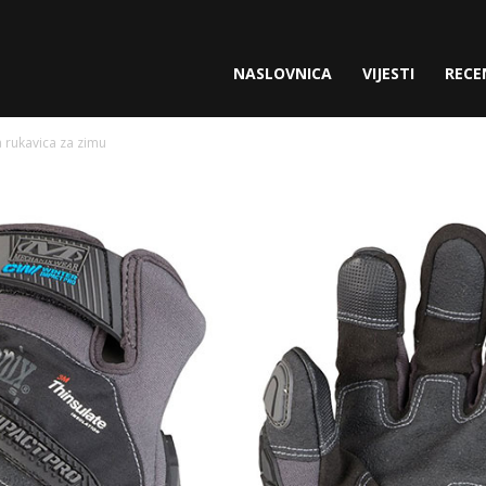
gette.com
NASLOVNICA
VIJESTI
RECE
 rukavica za zimu