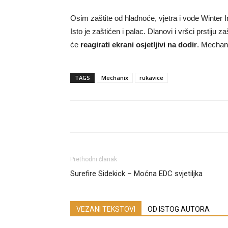
Osim zaštite od hladnoće, vjetra i vode Winter Im
Isto je zaštićen i palac. Dlanovi i vršci prstij
će
reagirati ekrani osjetljivi na dodir
. Mechan
TAGS
Mechanix
rukavice
Prethodni članak
Surefire Sidekick – Moćna EDC svjetiljka
VEZANI TEKSTOVI
OD ISTOG AUTORA