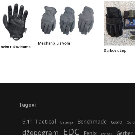
Mechanix u sivom
xovim rukavicama
Darkov džep
Tagovi
5.11 Tactical
Benchmade
casio
baterija
Cold
EDC
džepogram
Fenix
Gerber
g-shock