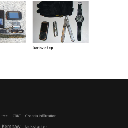
Dariov džep
Croatia Infiltration
CRKT
 Steel
Kershaw
kickstarter