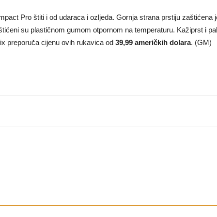
pact Pro štiti i od udaraca i ozljeda. Gornja strana prstiju zaštićena
u zaštićeni su plastičnom gumom otpornom na temperaturu. Kažiprst i p
ix preporuča cijenu ovih rukavica od
39,99 američkih dolara
. (GM)