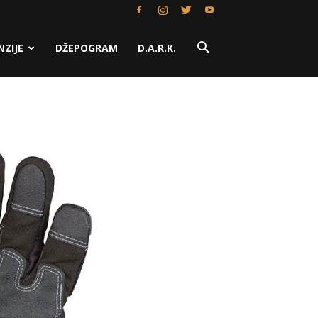
NZIJE
DŽEPOGRAM
D.A.R.K.