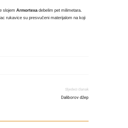
 je slojem
Armortexa
debelim pet milimetara.
alac rukavice su presvučeni materijalom na koji
Sljedeći članak
Daliborov džep