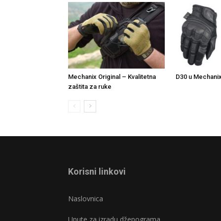
Mechanix Original – Kvalitetna
D30 u Mechani
zaštita za ruke
Korisni linkovi
Naslovnica
Upute za izradu džepograma