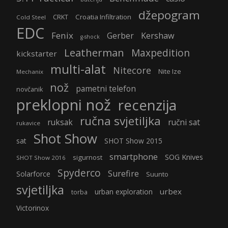
džepogram
Croatia Infiltration
CRKT
Cold Steel
EDC
Fenix
Gerber
Kershaw
g-shock
Leatherman
Maxpedition
kickstarter
multi-alat
Nitecore
Nite Ize
Mechanix
nož
pametni telefon
novčanik
preklopni nož
recenzija
ručna svjetiljka
ruksak
ručni sat
rukavice
Shot Show
sat
SHOT Show 2015
smartphone
SOG Knives
sigurnost
SHOT Show 2016
Spyderco
Surefire
Solarforce
Suunto
svjetiljka
urbex
urban exploration
torba
Victorinox