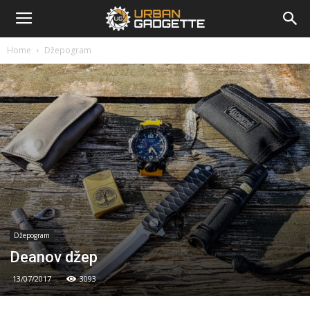
urbangadgette.com
Home
Džepogram
Džepogram
Deanov džep
13/07/2017
3093