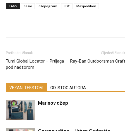
TAGS
casio
džepogram
EDC
Maxpedition
Prethodni članak
Sljedeći članak
Tumi Global Locator – Prtljaga
Ray-Ban Outdoorsman Craft
pod nadzorom
VEZANI TEKSTOVI
OD ISTOG AUTORA
Marinov džep