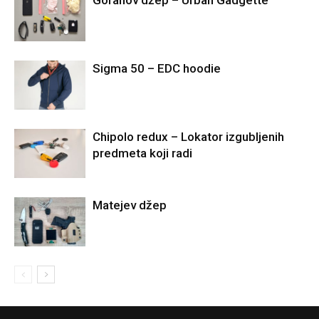
Goranov džep – Urban Gadgette
Sigma 50 – EDC hoodie
Chipolo redux – Lokator izgubljenih
predmeta koji radi
Matejev džep