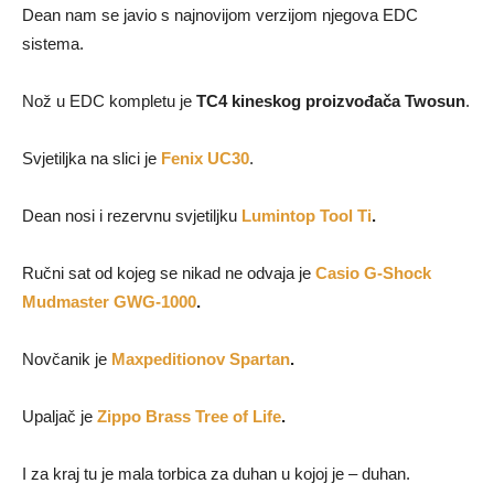
Dean nam se javio s najnovijom verzijom njegova EDC
sistema.
Nož u EDC kompletu je
TC4 kineskog proizvođača Twosun
.
Svjetiljka na slici je
Fenix UC30
.
Dean nosi i rezervnu svjetiljku
Lumintop Tool Ti
.
Ručni sat od kojeg se nikad ne odvaja je
Casio G-Shock
Mudmaster GWG-1000
.
Novčanik je
Maxpeditionov Spartan
.
Upaljač je
Zippo Brass Tree of Life
.
I za kraj tu je mala torbica za duhan u kojoj je – duhan.