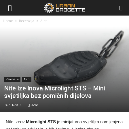
urbangadgette.com
Home
Recenzija
Alati
Recenzija
Alati
Nite Ize Inova Microlight STS – Mini
svjetiljka bez pomičnih dijelova
30/11/2014
3268
Nite Izeov
Microlight STS
je minijaturna svjetiljka namijenjena