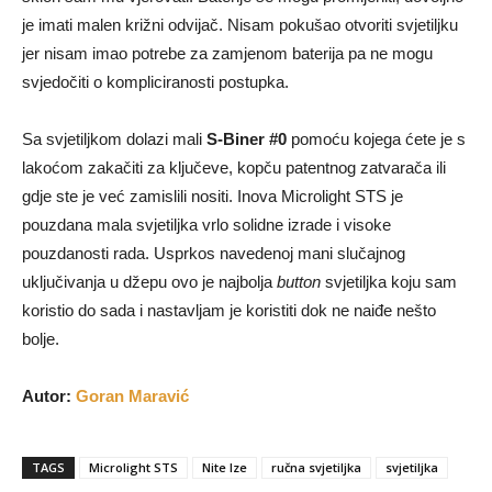
je imati malen križni odvijač. Nisam pokušao otvoriti svjetiljku
jer nisam imao potrebe za zamjenom baterija pa ne mogu
svjedočiti o kompliciranosti postupka.
Sa svjetiljkom dolazi mali
S-Biner #0
pomoću kojega ćete je s
lakoćom zakačiti za ključeve, kopču patentnog zatvarača ili
gdje ste je već zamislili nositi. Inova Microlight STS je
pouzdana mala svjetiljka vrlo solidne izrade i visoke
pouzdanosti rada. Usprkos navedenoj mani slučajnog
uključivanja u džepu ovo je najbolja
button
svjetiljka koju sam
koristio do sada i nastavljam je koristiti dok ne naiđe nešto
bolje.
Autor:
Goran Maravić
TAGS
Microlight STS
Nite Ize
ručna svjetiljka
svjetiljka