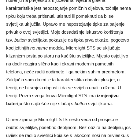
nošenju na privjesku s ključevima. Njezina glavna
karakteristika jest nepostojanje pomičnih dijelova, točnije nema
tipku koju treba pritisnuti, utisnuti ili pomaknuti da bi se
svjetiljka uključila. Upravo me nepostojanje tipke za paljenje
privuklo ovoj svjetiljci. Moje dosadašnje iskustvo korištenja
tzv.
button
svjetiljaka pokazuje da tipka prva otkaže, pogotovo
kod jeftinijih
no name
modela. Microlight STS se uključuje
klizanjem prsta po utoru na kućištu svjetiljke. Mjesto osjetljivo
na dodir reagira slično kao i ekrani modernih pametnih
telefona, neće raditi dodirnete li ga nekim suhim predmetom.
Zaključio sam da mi je ta karakteristika dodatni plus jer, u
teoriji, ne bi smjela dopustiti da se svijetlo upali u džepu. U
teoriji. Povrh svega Inova Microlight STS ima
izmjenjivu
bateriju
što najčešće nije slučaj s
button
svjetiljkama.
Dimenzijama je Microlight STS nešto veća od prosječne
button
svjetiljke, posebno debljinom. Bez obzira na debljinu, još
uvijek se radi o svjetiljci koja se s lakoćom nosi na privjesku s