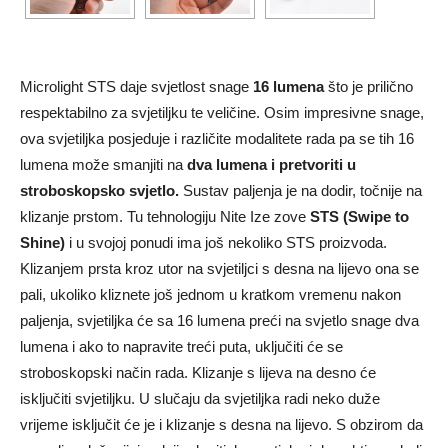
Microlight STS daje svjetlost snage
16 lumena
što je prilično
respektabilno za svjetiljku te veličine. Osim impresivne snage,
ova svjetiljka posjeduje i različite modalitete rada pa se tih 16
lumena može smanjiti na
dva lumena i pretvoriti u
stroboskopsko svjetlo.
Sustav paljenja je na dodir, točnije na
klizanje prstom. Tu tehnologiju Nite Ize zove
STS (Swipe to
Shine)
i u svojoj ponudi ima još nekoliko STS proizvoda.
Klizanjem prsta kroz utor na svjetiljci s desna na lijevo ona se
pali, ukoliko kliznete još jednom u kratkom vremenu nakon
paljenja, svjetiljka će sa 16 lumena preći na svjetlo snage dva
lumena i ako to napravite treći puta, uključiti će se
stroboskopski način rada. Klizanje s lijeva na desno će
isključiti svjetiljku. U slučaju da svjetiljka radi neko duže
vrijeme isključit će je i klizanje s desna na lijevo. S obzirom da