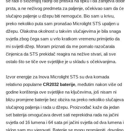
se radi o složenijoj radnji od pritiska na tipku i da zahtjeva dodir
prsta, a ne neživog predmeta za paljenje, očekivao sam da će
slučajno paljenje u džepu biti nemoguće. Bio sam u krivu,
preko nekoliko puta sam pronašao Microlight STS upaljen u
džepu. Olakotna okolnost u takvim slučajevima je bila snaga
svjetla zbog čega sam u vrlo kratkom vremenu primijetio da
mi svijetli džep. Moram priznati da me pomalo razočarala
činjenica da STS prekidač reagira na nežive stvari, ali sve
ostalo što se tiče ove svjetiljke je u skladu s očekivanjima.
Izvor energije za Inova Microlight STS su dva komada
relativno popularne
CR2032 baterije
, međutim nakon više od
godine korištenja ove svjetiljke na ključevima, još nisam ni
blizu promjene baterije bez obzira na preko nekoliko slučajeva
slučajnog paljenja i rada u džepu. Proizvođač kaže da jedan
set baterija omogućava devet sati neprekidna rada na jačini
svjetla od 16 lumena i 64 sata pri jačini svjetla od dva lumena i
sklon sam mu vjerovati. Baterije se mogu promijeniti, dovoljno