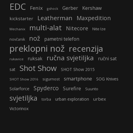
EDC
Fenix
Gerber
Kershaw
g-shock
Leatherman
Maxpedition
kickstarter
multi-alat
Nitecore
Nite Ize
Mechanix
nož
pametni telefon
novčanik
preklopni nož
recenzija
ručna svjetiljka
ruksak
ručni sat
rukavice
Shot Show
sat
SHOT Show 2015
smartphone
SOG Knives
sigurnost
SHOT Show 2016
Spyderco
Surefire
Solarforce
Suunto
svjetiljka
urbex
urban exploration
torba
Victorinox