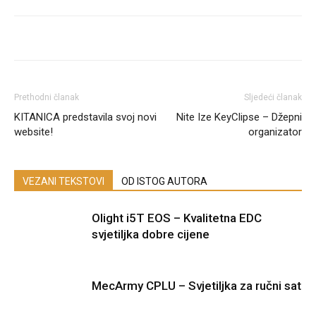
Prethodni članak
Sljedeći članak
KITANICA predstavila svoj novi
Nite Ize KeyClipse – Džepni
website!
organizator
VEZANI TEKSTOVI
OD ISTOG AUTORA
Olight i5T EOS – Kvalitetna EDC
svjetiljka dobre cijene
MecArmy CPLU – Svjetiljka za ručni sat