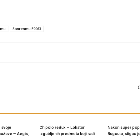
nmu
Sanrenmu E9063
O
 svoje
Chipolo redux – Lokator
Nakon super pop
noževe – Aegis,
izgubljenih predmeta koji radi
Bugouta, stigao je