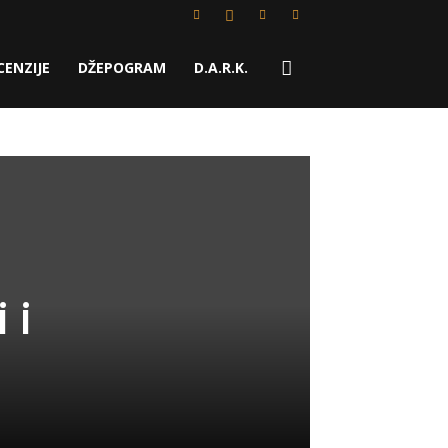
CENZIJE
DŽEPOGRAM
D.A.R.K.
 i