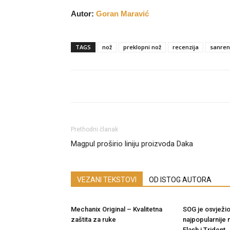
Autor:
Goran Maravić
TAGS
nož
preklopni nož
recenzija
sanre
Prethodni članak
Magpul proširio liniju proizvoda Daka
VEZANI TEKSTOVI
OD ISTOG AUTORA
Mechanix Original – Kvalitetna
SOG je osvježio
zaštita za ruke
najpopularnije 
Flash i Trident