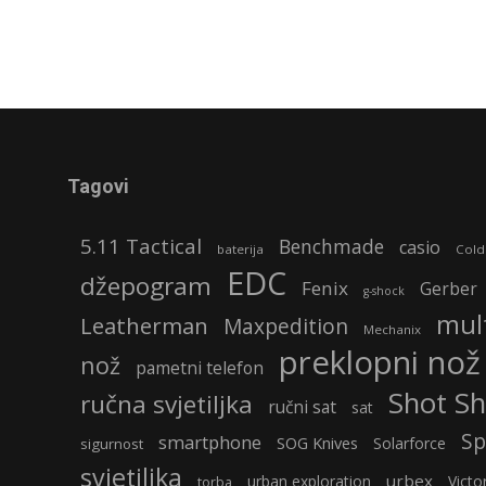
Tagovi
5.11 Tactical
Benchmade
casio
baterija
Cold
EDC
džepogram
Fenix
Gerber
g-shock
mult
Leatherman
Maxpedition
Mechanix
preklopni nož
nož
pametni telefon
Shot S
ručna svjetiljka
ručni sat
sat
Sp
smartphone
SOG Knives
Solarforce
sigurnost
svjetiljka
urbex
urban exploration
Victo
torba