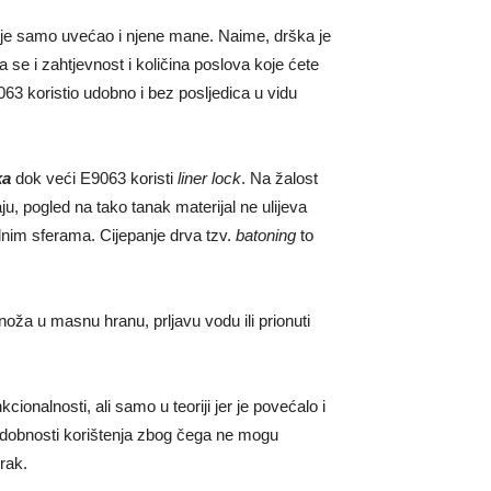
je samo uvećao i njene mane. Naime, drška je
e i zahtjevnost i količina poslova koje ćete
063 koristio udobno i bez posljedica u vidu
ka
dok veći E9063 koristi
liner lock
. Na žalost
, pogled na tako tanak materijal ne ulijeva
lnim sferama. Cijepanje drva tzv.
batoning
to
 noža u masnu hranu, prljavu vodu ili prionuti
ionalnosti, ali samo u teoriji jer je povećalo i
 udobnosti korištenja zbog čega ne mogu
erak.