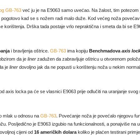
og GB-763
već ju je na E9063 samo uvećao. Na žalost, tim potezom 
, pogotovo kad se s nožem radi malo duže. Kod većeg noža povećava s
eme korištenja. Drška tada postaje vrlo nepraktična i smeta da bi se E9
anja
i bravljenja oštrice.
GB-763
ima kopiju
Benchmadova
axis loc
 obzirom da je
liner
zadužen da zabravljuje oštricu u otvorenom položaju
da je
liner
dovoljno jak da ne popusti u korištenju noža u nekim norma
ti od axis locka pa će se vlasnici E9063 prije odlučiti na uranjanje svog
o mlak u odnosu na
GB-763
. Povećanje noža je povećalo njegovu funkc
žu. Posljedično je E9063 izgubio na funkcionalnosti, a ponajviše na
ovoljnoj cijeni od
16 američkih dolara
koliko je plaćen testirani primj