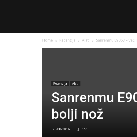
urbangadgette.com
Home
Recenzija
Alati
Sanrenmu E9063 – Veći n
Recenzija
Alati
Sanrenmu E906
bolji nož
25/08/2016
5551