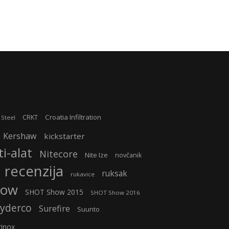
Croatia Infiltration
CRKT
 Steel
Kershaw
kickstarter
i-alat
Nitecore
Nite Ize
novčanik
recenzija
ruksak
rukavice
how
SHOT Show 2015
SHOT Show 2016
yderco
Surefire
Suunto
rinox