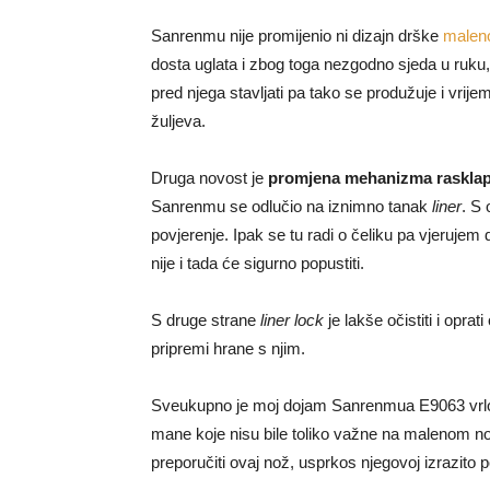
Sanrenmu nije promijenio ni dizajn drške
malen
dosta uglata i zbog toga nezgodno sjeda u ruku
pred njega stavljati pa tako se produžuje i vrij
žuljeva.
Druga novost je
promjena mehanizma rasklap
Sanrenmu se odlučio na iznimno tanak
liner
. S
povjerenje. Ipak se tu radi o čeliku pa vjerujem 
nije i tada će sigurno popustiti.
S druge strane
liner lock
je lakše očistiti i opra
pripremi hrane s njim.
Sveukupno je moj dojam Sanrenmua E9063 vrl
mane koje nisu bile toliko važne na malenom no
preporučiti ovaj nož, usprkos njegovoj izrazito p