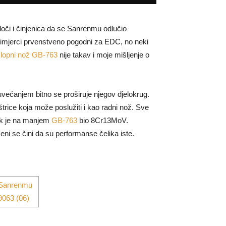
oči i činjenica da se Sanrenmu odlučio
imjerci prvenstveno pogodni za EDC, no neki
lopni nož GB-763
nije takav i moje mišljenje o
uvećanjem bitno se proširuje njegov djelokrug.
oštrice koja može poslužiti i kao radni nož. Sve
k je na manjem
GB-763
bio 8Cr13MoV.
eni se čini da su performanse čelika iste.