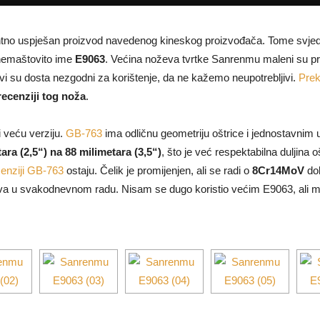
dentno uspješan proizvod navedenog kineskog proizvođača. Tome svjed
nemaštovito ime
E9063
. Većina noževa tvrtke Sanrenmu maleni su pr
kvi su dosta nezgodni za korištenje, da ne kažemo neupotrebljivi.
Prek
 recenziji tog noža
.
 veću verziju.
GB-763
ima odličnu geometriju oštrice i jednostavnim 
ara (2,5“) na 88 milimetara (3,5“)
, što je već respektabilna duljina 
cenziji GB-763
ostaju. Čelik je promijenjen, ali se radi o
8Cr14MoV
do
tljiva u svakodnevnom radu. Nisam se dugo koristio većim E9063, ali m