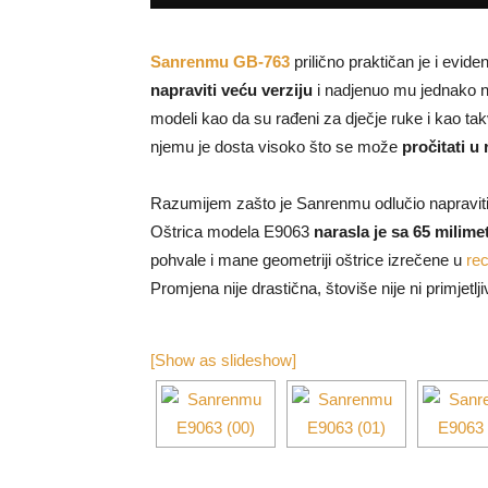
Sanrenmu GB-763
prilično praktičan je i evi
napraviti veću verziju
i nadjenuo mu jednako 
modeli kao da su rađeni za dječje ruke i kao ta
njemu je dosta visoko što se može
pročitati u
Razumijem zašto je Sanrenmu odlučio napraviti
Oštrica modela E9063
narasla je sa 65 milimet
pohvale i mane geometriji oštrice izrečene u
re
Promjena nije drastična, štoviše nije ni primje
[Show as slideshow]