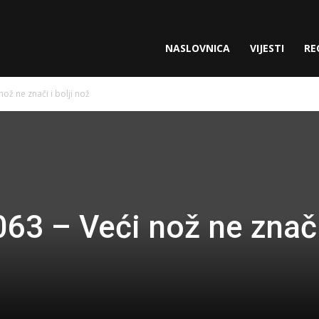
NASLOVNICA
VIJESTI
RE
ož ne znači i bolji nož
3 – Veći nož ne znači