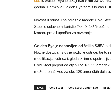
ulozi
). Golden Eye je dizajnirao
Andrew Demk
godina. Demko je Golden Eye zamislio kao
EDC
Novost u odnosu na prijašnje modele Cold Steel
Steel je uglavnom koristio
thumbstud
(izbočinu 
između prsta i uporišta za otvaranje.
Golden Eye je napravljen od čelika S35V
, a 
Nož je dostupan s dvije različite oštrice, tanto i
modifikacija, oštrica izgleda iznimno upotreblj
Cold Steel preporuča cijenu od 189,99 američkih
može pronaći već za oko 120 američkih dolara, 
TAGS
Cold Steel
Cold Steel Golden Eye
prekl