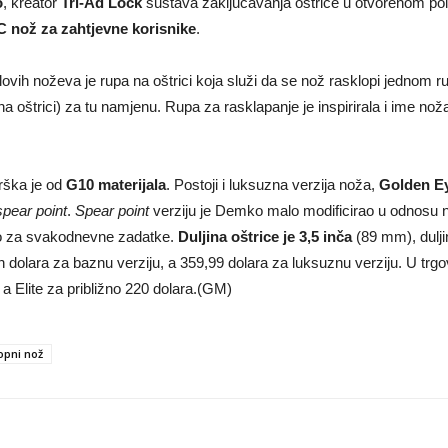
o
, kreator
Tri-Ad Lock
sustava zaključavanja oštrice u otvorenom polož
 nož za zahtjevne korisnike
.
ovih noževa je rupa na oštrici koja služi da se nož rasklopi jednom
na oštrici) za tu namjenu. Rupa za rasklapanje je inspirirala i ime nož
drška je od
G10 materijala
. Postoji i luksuzna verzija noža,
Golden Ey
spear point
.
Spear point
verziju je Demko malo modificirao u odnosu n
ivo za svakodnevne zadatke.
Duljina oštrice je 3,5 inča
(89 mm), dulj
 dolara za baznu verziju, a 359,99 dolara za luksuznu verziju. U trg
a Elite za približno 220 dolara.(GM)
opni nož