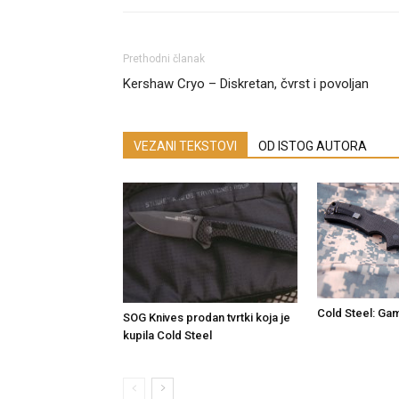
Prethodni članak
Kershaw Cryo – Diskretan, čvrst i povoljan
VEZANI TEKSTOVI
OD ISTOG AUTORA
Cold Steel: Ga
SOG Knives prodan tvrtki koja je
kupila Cold Steel