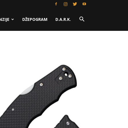
NZIJE
DŽEPOGRAM
D.A.R.K.