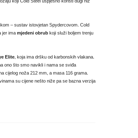
aju koji Cold Steel uspješno koristi dugi niz
 rukom – sustav istovjetan Spydercovom. Cold
a jer ima
mjedeni obrub
koji služi boljem trenju
e Elite
, koja ima dršku od karbonskih vlakana.
a ono što smo navikli i nama se sviđa
ina cijelog noža 212 mm, a masa 116 grama.
ovinama su cijene nešto niže pa se bazna verzija