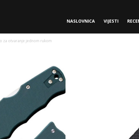
gette.com
NASLOVNICA
VIJESTI
RECE
ko za otvaranje jednom rukom