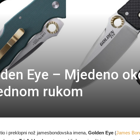
lden Eye – Mjedeno ok
 jednom rukom
stio i preklopni nož jamesbondovska imena,
Golden Eye
(
James Bond