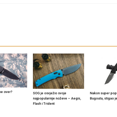
me over?
SOG je osvježio svoje
Nakon super pop
najpopularnije noževe – Aegis,
Bugouta, stigao je
Flash i Trident