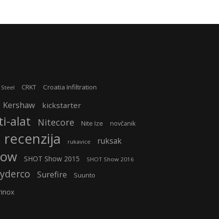
Croatia Infiltration
CRKT
 Steel
Kershaw
kickstarter
i-alat
Nitecore
Nite Ize
novčanik
recenzija
ruksak
rukavice
how
SHOT Show 2015
SHOT Show 2016
yderco
Surefire
Suunto
rinox