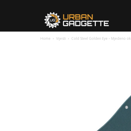
urbangad
Home
Vijesti
Cold Steel Golden Eye – Mjedeno o