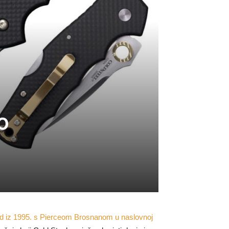
o
 iz 1995. s Pierceom Brosnanom u naslovnoj