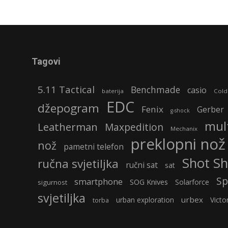
Tagovi
5.11 Tactical
Benchmade
casio
baterija
Cold
EDC
džepogram
Fenix
Gerber
g-shock
mult
Leatherman
Maxpedition
Mechanix
preklopni nož
nož
pametni telefon
Shot S
ručna svjetiljka
ručni sat
sat
Sp
smartphone
SOG Knives
Solarforce
sigurnost
svjetiljka
urbex
urban exploration
Victo
torba