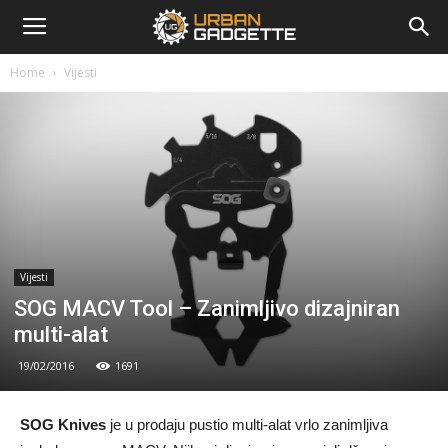
urbangadgette.com
Home
Vijesti
Vijesti
SOG MACV Tool – Zanimljivo dizajniran
multi-alat
19/02/2016
1691
SOG Knives
je u prodaju pustio multi-alat vrlo zanimljiva