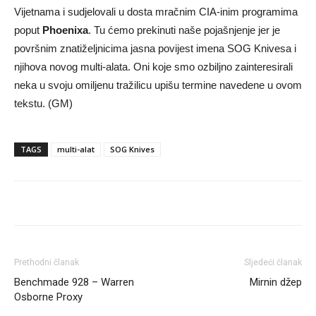
Vijetnama i sudjelovali u dosta mračnim CIA-inim programima
poput
Phoenixa
. Tu ćemo prekinuti naše pojašnjenje jer je
površnim znatiželjnicima jasna povijest imena SOG Knivesa i
njihova novog multi-alata. Oni koje smo ozbiljno zainteresirali
neka u svoju omiljenu tražilicu upišu termine navedene u ovom
tekstu. (GM)
TAGS
multi-alat
SOG Knives
Prethodni članak
Sljedeći članak
Benchmade 928 – Warren
Mirnin džep
Osborne Proxy