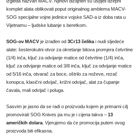
izgleda nazvan MACV. Njihovi dizajneri su uspjeli džepni
komplet alata oblikovati poput originalnog amblema MACV-
SOG specijalne vojne jedinice vojske SAD-a iz doba rata u
Vijetnamu – ljudske lubanje s beretkom.
SOG-ov MACV
je izrađen od
3Cr13 čelika
i nudi sljedeće
alate: šesterokutni otvor za okretanje bitova promjera četvrtine
(1/4) inča, ključ za odvijanje matice od četvrtine (1/4) inča,
ključ za odvijanje matice od 3/8 inča, ključ za odvijanje matice
od 5/16 inča, otvarač za boce, oštrilo za noževe, rezač
konopca, klasični odvijač, križni odvijač, alat za čupanje
čavala, mali odvijač i poluga.
Sasvim je jasno da se radi o proizvodu kojem je primarni cilj
promovirati SOG Knives pa mu je i cijena takva –
13
američkih dolara
. Vjerujemo da će promocija putem ovog
proizvoda biti efikasna.