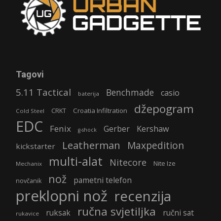
Tagovi
5.11 Tactical
Benchmade
casio
baterija
džepogram
Croatia Infiltration
CRKT
Cold Steel
EDC
Fenix
Gerber
Kershaw
g-shock
Leatherman
Maxpedition
kickstarter
multi-alat
Nitecore
Nite Ize
Mechanix
nož
pametni telefon
novčanik
preklopni nož
recenzija
ručna svjetiljka
ruksak
ručni sat
rukavice