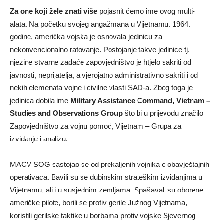
Za one koji žele znati više
pojasnit ćemo ime ovog multi-
alata. Na početku svojeg angažmana u Vijetnamu, 1964.
godine, američka vojska je osnovala jedinicu za
nekonvencionalno ratovanje. Postojanje takve jedinice tj.
njezine stvarne zadaće zapovjedništvo je htjelo sakriti od
javnosti, neprijatelja, a vjerojatno administrativno sakriti i od
nekih elemenata vojne i civilne vlasti SAD-a. Zbog toga je
jedinica dobila ime
Military Assistance Command, Vietnam –
Studies and Observations Group
što bi u prijevodu značilo
Zapovjedništvo za vojnu pomoć, Vijetnam – Grupa za
izviđanje i analizu.
MACV-SOG sastojao se od prekaljenih vojnika o obavještajnih
operativaca. Bavili su se dubinskim strateškim izviđanjima u
Vijetnamu, ali i u susjednim zemljama. Spašavali su oborene
američke pilote, borili se protiv gerile Južnog Vijetnama,
koristili gerilske taktike u borbama protiv vojske Sjevernog