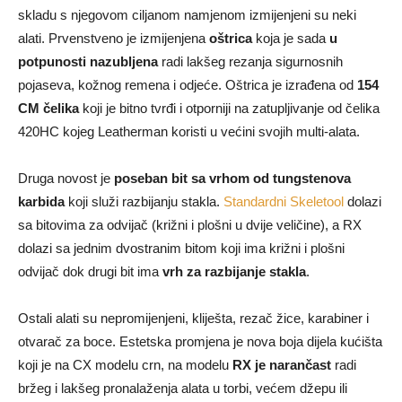
skladu s njegovom ciljanom namjenom izmijenjeni su neki
alati. Prvenstveno je izmijenjena
oštrica
koja je sada
u
potpunosti nazubljena
radi lakšeg rezanja sigurnosnih
pojaseva, kožnog remena i odjeće. Oštrica je izrađena od
154
CM čelika
koji je bitno tvrđi i otporniji na zatupljivanje od čelika
420HC kojeg Leatherman koristi u većini svojih multi-alata.
Druga novost je
poseban bit sa vrhom od tungstenova
karbida
koji služi razbijanju stakla.
Standardni Skeletool
dolazi
sa bitovima za odvijač (križni i plošni u dvije veličine), a RX
dolazi sa jednim dvostranim bitom koji ima križni i plošni
odvijač dok drugi bit ima
vrh za razbijanje stakla
.
Ostali alati su nepromijenjeni, kliješta, rezač žice, karabiner i
otvarač za boce. Estetska promjena je nova boja dijela kućišta
koji je na CX modelu crn, na modelu
RX je narančast
radi
bržeg i lakšeg pronalaženja alata u torbi, većem džepu ili