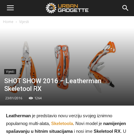
urbangadgette.com
Home
Vijesti
Vijesti
SHOT SHOW 2016 – Leatherman
Skeletool RX
23/01/2016
1264
Leatherman
je predstavio novu verziju svojeg iznimno
popularnog multi-alata,
Skeletoola
. Novi model je
namijenjen
spašavanju u hitnim situacijama
i nosi ime
Skeletool RX
. U