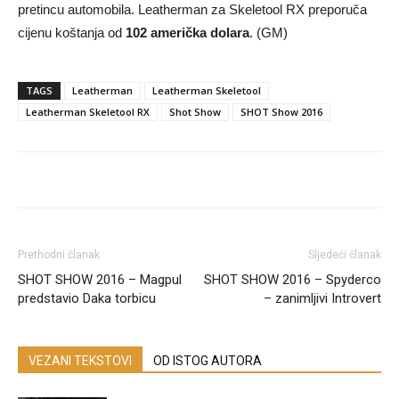
pretincu automobila. Leatherman za Skeletool RX preporuča
cijenu koštanja od
102 američka dolara
. (GM)
TAGS
Leatherman
Leatherman Skeletool
Leatherman Skeletool RX
Shot Show
SHOT Show 2016
Prethodni članak
Sljedeći članak
SHOT SHOW 2016 – Magpul
SHOT SHOW 2016 – Spyderco
predstavio Daka torbicu
– zanimljivi Introvert
VEZANI TEKSTOVI
OD ISTOG AUTORA