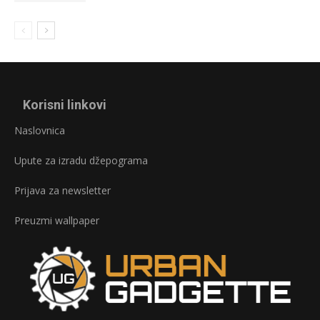
Korisni linkovi
Naslovnica
Upute za izradu džepograma
Prijava za newsletter
Preuzmi wallpaper