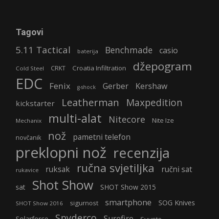
Tagovi
5.11 Tactical
Benchmade
casio
baterija
džepogram
Croatia Infiltration
CRKT
Cold Steel
EDC
Fenix
Gerber
Kershaw
g-shock
Leatherman
Maxpedition
kickstarter
multi-alat
Nitecore
Nite Ize
Mechanix
nož
pametni telefon
novčanik
preklopni nož
recenzija
ručna svjetiljka
ruksak
ručni sat
rukavice
Shot Show
sat
SHOT Show 2015
smartphone
SOG Knives
sigurnost
SHOT Show 2016
Spyderco
Surefire
Solarforce
Suunto