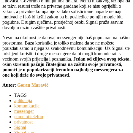
i novaca. Govorimo o milijunima dolara. Nema nikakvog razloga da
se takvi resursi troše na privatne građane koji se nisu ogriješili o
zakon, a privatne kompanije za tako sofisticirane napade nemaju
motivacije i još bi kršili zakon pa bi posljedice po njih mogle biti
pogubne. Drugim riječima, prosječnoj osobi Signal pruža sasvim
dovoljnu razinu zaštite privatnosti.
Nesretna okolnost je da ovaj messenger nije baš popularan na našim
prostorima. Baza korisnika je toliko malena da se ne možete
pouzdati samo u njega za svakodnevnu komunikaciju. Uz Signal ste
prisiljeni koristiti i druge messengere da bi mogli komunicirati s
većinom svojih prijatelja i poznanika.
Jedan od ciljeva ovog teksta,
osim skrenuti pažnju čitateljima na zaštitu svoje privatnosti,
pomoći je u popularizaciji trenutno najboljeg messengera za
one koji drže do svoje privatnosti
.
Autor:
Goran Maravić
TAGS
aplikacija
komunikacija
messenger
pametni telefon
privatnost
Signal
Signal app