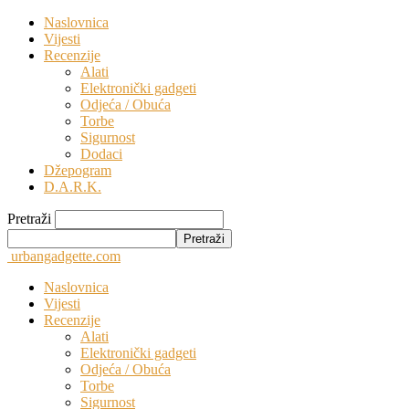
Naslovnica
Vijesti
Recenzije
Alati
Elektronički gadgeti
Odjeća / Obuća
Torbe
Sigurnost
Dodaci
Džepogram
D.A.R.K.
Pretraži
urbangadgette.com
Naslovnica
Vijesti
Recenzije
Alati
Elektronički gadgeti
Odjeća / Obuća
Torbe
Sigurnost