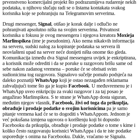
prvenstveno komercijalni projekt što podrazumijeva rudarenje nekih
podataka, u njihovu slučaju radi se o listama kontakata svakog
korisnika koje se pohranjuju na Telegramovim serverima.
Drugi messenger,
Signal
, otišao je korak dalje i odlučio ne
pohranjivati apsolutno ništa na svojim serverima. Privatnost
korisnika u fokusu je ovog messengera i njegova kreatora
Moxieja
Marlinspikea
(ime je pseudonim). Ako nema nikakvih informacija
na serveru, sudski nalog za kopiranje podataka sa servera ili
neovlašteni upad na server neće donijeti ništa onome tko gleda.
Komunikacija između dva Signal messengera uvijek je enkriptirana,
a korisnik može odrediti i da se poruke u razgovoru brišu same od
sebe nakon zadanog vremena – poruke će se obrisati svim
sudionicima tog razgovora. Signalovo sučelje pomalo podsjeća na
daleko poznatiji
WhatsApp
koji je ostao nezagađen reklamama
zahvaljujući tome što ga je kupio
Facebook
. U međuvremenu je i
WhatsApp uveo enkripciju za svaki razgovor i za taj posao je
angažirao Marlinspikea. S te strane je WhatsApp dosta siguran,
međutim njegov vlasnik,
Facebook, živi od toga da prikuplja,
obrađuje i prodaje podatke o svojim korisnicima
pa je samo
pitanje vremena kad će se to dogoditi s WhatsAppom. Jednom je
već pokušana izmjena ugovora o korištenju koji bi dopustio
Facebooku da prikuplja, obrađuje i prodaje podatke o tome s kime i
koliko često razgovaraju korisnici WhatsAppa i da te iste podatke
uspoređuje s onima na Facebooku. Dakle, vraćamo se Signalu.