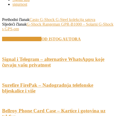
sigurnost
Prethodni članak
Casio G-Shock G-Steel kolekcija satova
Sljedeći članak
G-Shock Rangeman GPR-B1000 – Solarni G-Shock
s GPS-om
VEZANI TEKSTOVI
OD ISTOG AUTORA
Signal i Telegram – alternative WhatsAppu koje
čuvaju vašu privatnost
Surefire FirePak – Nadogradnja telefonske
bljeskalice i više
Bellroy Phone Card Case – Kartice i gotovina uz