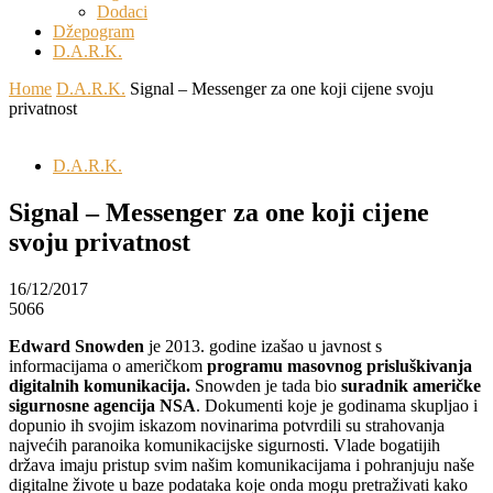
Dodaci
Džepogram
D.A.R.K.
Home
D.A.R.K.
Signal – Messenger za one koji cijene svoju
privatnost
D.A.R.K.
Signal – Messenger za one koji cijene
svoju privatnost
16/12/2017
5066
Edward Snowden
je 2013. godine izašao u javnost s
informacijama o američkom
programu masovnog prisluškivanja
digitalnih komunikacija.
Snowden je tada bio
suradnik američke
sigurnosne agencija NSA
. Dokumenti koje je godinama skupljao i
dopunio ih svojim iskazom novinarima potvrdili su strahovanja
najvećih paranoika komunikacijske sigurnosti. Vlade bogatijih
država imaju pristup svim našim komunikacijama i pohranjuju naše
digitalne živote u baze podataka koje onda mogu pretraživati kako