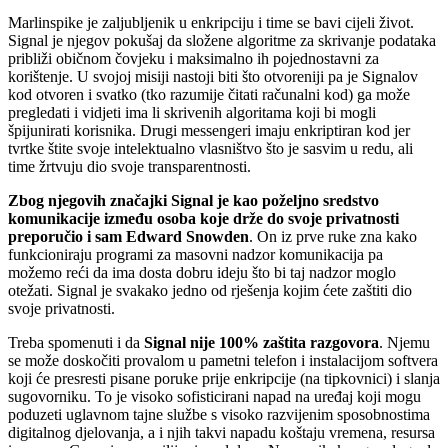
Marlinspike je zaljubljenik u enkripciju i time se bavi cijeli život.
Signal je njegov pokušaj da složene algoritme za skrivanje podataka
približi običnom čovjeku i maksimalno ih pojednostavni za
korištenje. U svojoj misiji nastoji biti što otvoreniji pa je Signalov
kod otvoren i svatko (tko razumije čitati računalni kod) ga može
pregledati i vidjeti ima li skrivenih algoritama koji bi mogli
špijunirati korisnika. Drugi messengeri imaju enkriptiran kod jer
tvrtke štite svoje intelektualno vlasništvo što je sasvim u redu, ali
time žrtvuju dio svoje transparentnosti.
Zbog njegovih značajki Signal je kao poželjno sredstvo
komunikacije između osoba koje drže do svoje privatnosti
preporučio i sam Edward Snowden
. On iz prve ruke zna kako
funkcioniraju programi za masovni nadzor komunikacija pa
možemo reći da ima dosta dobru ideju što bi taj nadzor moglo
otežati. Signal je svakako jedno od rješenja kojim ćete zaštiti dio
svoje privatnosti.
Treba spomenuti i da
Signal nije 100% zaštita razgovora
. Njemu
se može doskočiti provalom u pametni telefon i instalacijom softvera
koji će presresti pisane poruke prije enkripcije (na tipkovnici) i slanja
sugovorniku. To je visoko sofisticirani napad na uređaj koji mogu
poduzeti uglavnom tajne službe s visoko razvijenim sposobnostima
digitalnog djelovanja, a i njih takvi napadu koštaju vremena, resursa