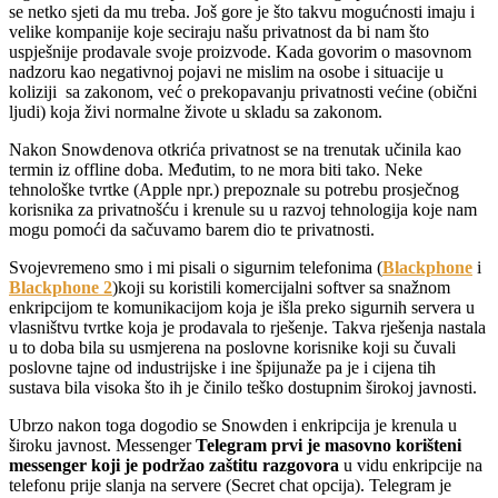
se netko sjeti da mu treba. Još gore je što takvu mogućnosti imaju i
velike kompanije koje seciraju našu privatnost da bi nam što
uspješnije prodavale svoje proizvode. Kada govorim o masovnom
nadzoru kao negativnoj pojavi ne mislim na osobe i situacije u
koliziji sa zakonom, već o prekopavanju privatnosti većine (obični
ljudi) koja živi normalne živote u skladu sa zakonom.
Nakon Snowdenova otkrića privatnost se na trenutak učinila kao
termin iz offline doba. Međutim, to ne mora biti tako. Neke
tehnološke tvrtke (Apple npr.) prepoznale su potrebu prosječnog
korisnika za privatnošću i krenule su u razvoj tehnologija koje nam
mogu pomoći da sačuvamo barem dio te privatnosti.
Svojevremeno smo i mi pisali o sigurnim telefonima (
Blackphone
i
Blackphone 2
)koji su koristili komercijalni softver sa snažnom
enkripcijom te komunikacijom koja je išla preko sigurnih servera u
vlasništvu tvrtke koja je prodavala to rješenje. Takva rješenja nastala
u to doba bila su usmjerena na poslovne korisnike koji su čuvali
poslovne tajne od industrijske i ine špijunaže pa je i cijena tih
sustava bila visoka što ih je činilo teško dostupnim širokoj javnosti.
Ubrzo nakon toga dogodio se Snowden i enkripcija je krenula u
široku javnost. Messenger
Telegram prvi je masovno korišteni
messenger koji je podržao zaštitu razgovora
u vidu enkripcije na
telefonu prije slanja na servere (Secret chat opcija). Telegram je