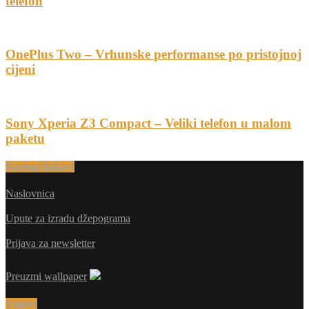
telefon
OnePlus Two – Vrhunske performanse po pristojnoj
cijeni
Sony Xperia Z3 Compact – Veliki telefon u malom
paketu
Korisni linkovi
Naslovnica
Upute za izradu džepograma
Prijava za newsletter
Preuzmi wallpaper
Tagovi